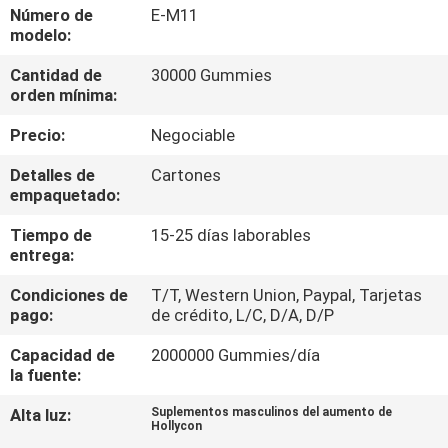
LA
Número de
E-M11
modelo:
FÁBRICA
Cantidad de
30000 Gummies
orden mínima:
CONTROL
Precio:
Negociable
DE
CALIDAD
Detalles de
Cartones
empaquetado:
Tiempo de
15-25 días laborables
CONTACTO
entrega:
Condiciones de
T/T, Western Union, Paypal, Tarjetas
NOTICIAS
pago:
de crédito, L/C, D/A, D/P
Capacidad de
2000000 Gummies/día
TODOS
la fuente:
LOS
Alta luz:
Suplementos masculinos del aumento de
Hollycon
CASOS
,