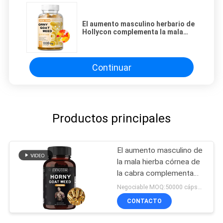
El aumento masculino herbario de
Hollycon complementa la mala
hierba córnea Gummies 7000mg
de la cabra
Continuar
Productos principales
El aumento masculino de
la mala hierba córnea de
la cabra complementa
las cápsulas aprobadas
Negociable MOQ:50000 cápsulas
por la FDA
CONTACTO