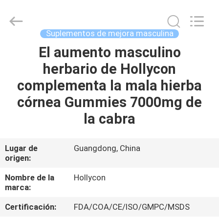
Guangzhou
Hollycon
Biotechnology
Co.,
Ltd..
Suplementos de mejora masculina
All
Rights
Reserved.
El aumento masculino
INICIO
herbario de Hollycon
PRODUCTOS
complementa la mala hierba
córnea Gummies 7000mg de
VIDEOS
la cabra
SOBRE
Lugar de
Guangdong, China
origen:
NOSOTROS
Nombre de la
Hollycon
marca:
VISITA
A
Certificación:
FDA/COA/CE/ISO/GMPC/MSDS