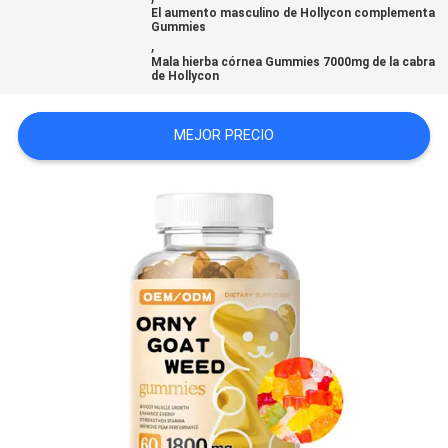
El aumento masculino de Hollycon complementa
Gummies
,
SOLICITAR
Mala hierba córnea Gummies 7000mg de la cabra
de Hollycon
UNA
COTIZACIÓN
MEJOR PRECIO
MAPA
DEL
SITIO
POLÍTICAS
DE
PRIVACIDAD