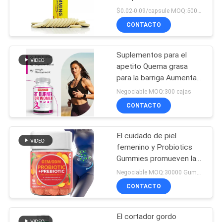
tabletas efervescentes
$0.02-0.09/capsule MOQ:50000 tabletas efervescentes
para el Detox
SOLICITAR
CONTACTO
28
UNA
Sidra de Apple
Suplementos para el
COTIZACIÓN
apetito Quema grasa
Gummies
para la barriga Aumenta
el metabolismo
MAPA
Negociable MOQ:300 cajas
energético
CONTACTO
DEL
SITIO
El cuidado de piel
103
femenino y Probiotics
POLÍTICAS
Vitamina Gummies
Gummies promueven la
digestión
DE
Negociable MOQ:30000 Gummies
de la biotina
CONTACTO
PRIVACIDAD
El cortador gordo