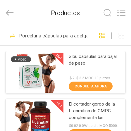
Guangzhou
Hollycon
Biotechnology
Productos
Co.,
Ltd..
All
Rights
Reserved.
INICIO
203
Porcelana cápsulas para adelgazar
cápsulas para
PRODUCTOS
adelgazar
HOT
Sibu cápsulas para bajar
de peso
VIDEOS
＄2-＄3.5 MOQ:10 piezas
SOBRE
CONSULTA AHORA
67
NOSOTROS
Cápsulas para
HOT
El cortador gordo de la
L-carnitina de GMPC
VISITA
adelgazar
complementa las
A
cápsulas efervescentes
$0.02-0.09/tablets MOQ:50000 tabletas