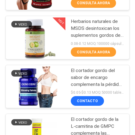
para el Detox Silmming
LA
CONSULTA AHORA
FÁBRICA
HOT
Herbarios naturales de
19
MSDS desintoxican los
CONTROL
suplementos gordos del
Las cápsulas para
DE
cortador rápidos
0.08-0.12 MOQ:100000 cápsulas/tabletas
adelgazar de
adelgazando 120
CALIDAD
CONSULTA AHORA
cápsulas
Natural Max
El cortador gordo del
CONTACTO
sabor de encargo
complementa la pérdida
856
NOTICIAS
de peso que adelgaza las
$0.05-$0.13 MOQ:50000 tabletas
tabletas promueve la
OEM de los
CONTACTO
quema gorda
TODOS
suplementos
El cortador gordo de la
LOS
L-carnitina de GMPC
CASOS
complementa las