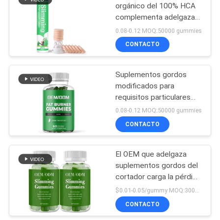
orgánico del 100% HCA
complementa adelgazar
21
la tableta efervescente
0.08-0.12 MOQ:50000 gummies
Cápsulas
CONTACTO
hidrolizadas del
Suplementos gordos
colágeno
modificados para
requisitos particulares
del aumentador de
0.08-0.12 MOQ:50000 gummies
presión del metabolismo
CONTACTO
44
del té verde de Gummies
de la hornilla del vegano
El OEM que adelgaza
Omega 3 softgels
suplementos gordos del
cortador carga la pérdida
Gummies para Detoxing
$0.01-0.05/gummy MOQ:30000 gomitas
CONTACTO