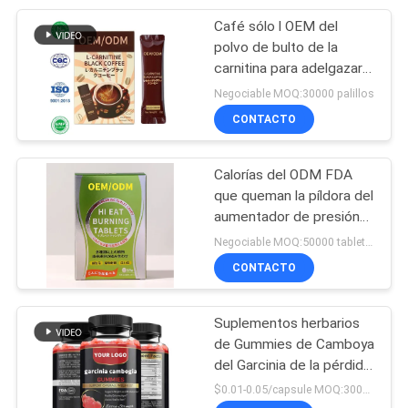
Café sólo l OEM del
47
polvo de bulto de la
Suplemento de la
carnitina para adelgazar
del cuerpo
Negociable MOQ:30000 palillos
raíz de Maca
CONTACTO
Calorías del ODM FDA
que queman la píldora del
aumentador de presión
9
del metabolismo para la
Negociable MOQ:50000 tabletas
Suplemento
pérdida de peso
CONTACTO
Gummies de
Suplementos herbarios
Ashwagandha
de Gummies de Camboya
del Garcinia de la pérdida
de peso del 100%
$0.01-0.05/capsule MOQ:30000 cápsulas