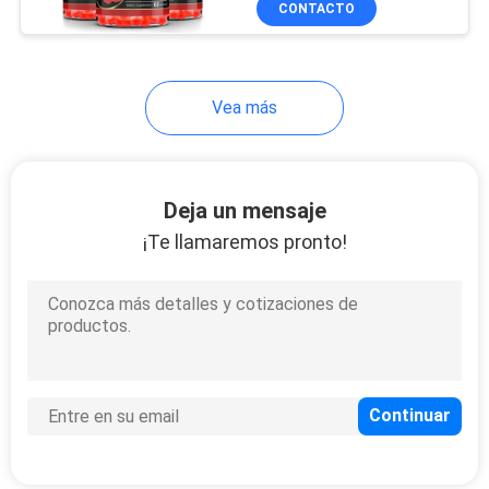
CONTACTO
26
piel que blanquea
cápsulas
Vea más
Deja un mensaje
¡Te llamaremos pronto!
12
Tabletas originales
del glutatión
52