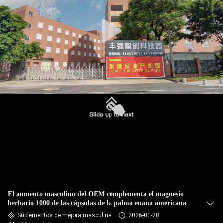
LA
FÁBRICA
CONTROL
DE
CALIDAD
CONTACTO
NOTICIAS
TODOS
El aumento masculino del OEM complementa el magnesio
LOS
herbario 1000 de las cápsulas de la palma enana americana
CASOS
Suplementos de mejora masculina
2026-01-28