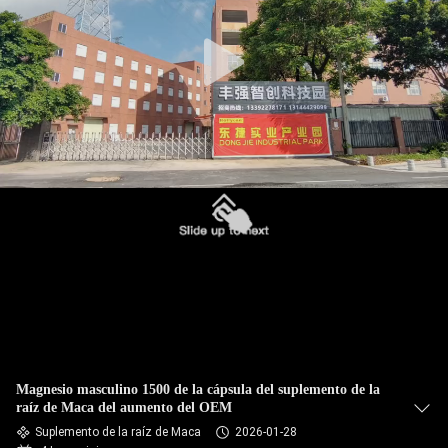
LA
FÁBRICA
CONTROL
DE
CALIDAD
CONTACTO
NOTICIAS
TODOS
Magnesio masculino 1500 de la cápsula del suplemento de la
LOS
raíz de Maca del aumento del OEM
CASOS
Suplemento de la raíz de Maca
2026-01-28