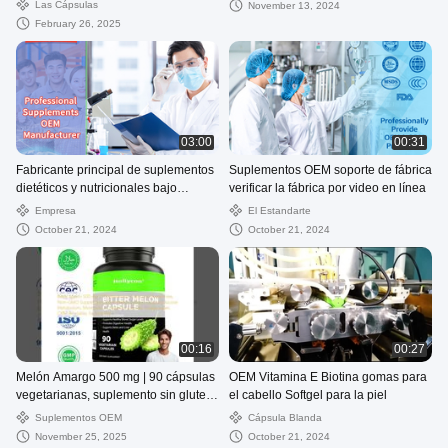
Las Cápsulas
November 13, 2024
February 26, 2025
03:00
00:31
Fabricante principal de suplementos
Suplementos OEM soporte de fábrica
dietéticos y nutricionales bajo
verificar la fábrica por video en línea
contrato en China
Empresa
El Estandarte
October 21, 2024
October 21, 2024
00:16
00:27
Melón Amargo 500 mg | 90 cápsulas
OEM Vitamina E Biotina gomas para
vegetarianas, suplemento sin gluten
el cabello Softgel para la piel
y sin OGM, extracto de melón
Suplementos OEM
Cápsula Blanda
amargo, metabolismo natural de la
November 25, 2025
October 21, 2024