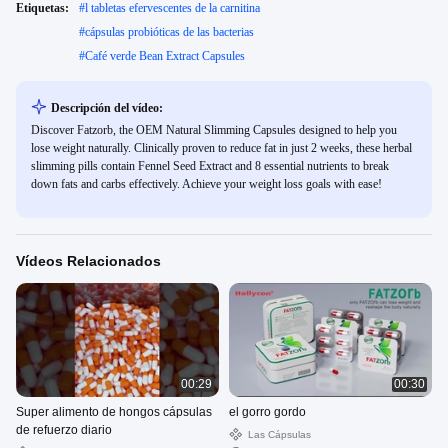
Etiquetas:
#
l tabletas efervescentes de la carnitina
#
cápsulas probióticas de las bacterias
#
Café verde Bean Extract Capsules
Descripción del vídeo:
Discover Fatzorb, the OEM Natural Slimming Capsules designed to help you
lose weight naturally. Clinically proven to reduce fat in just 2 weeks, these herbal
slimming pills contain Fennel Seed Extract and 8 essential nutrients to break
down fats and carbs effectively. Achieve your weight loss goals with ease!
Vídeos Relacionados
00:29
00:30
Super alimento de hongos cápsulas
el gorro gordo
de refuerzo diario
Las Cápsulas